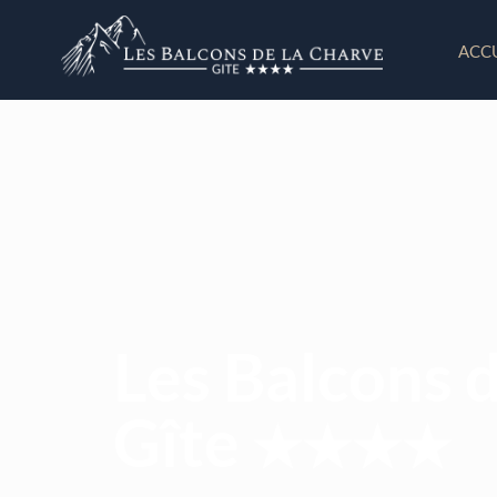
ACC
Les Balcons 
Gîte
★★★★