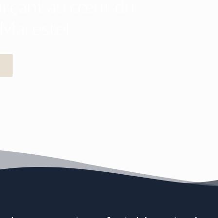
urçant au cœur du
 Marestel