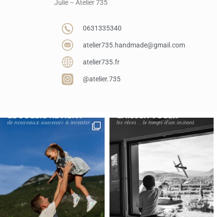
Julie – Atelier 735
0631335340
atelier735.handmade@gmail.com
atelier735.fr
@atelier.735