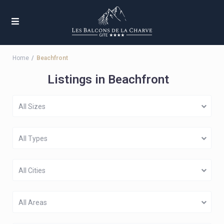
Home
Beachfront
Listings in Beachfront
All Sizes
All Types
All Cities
All Areas