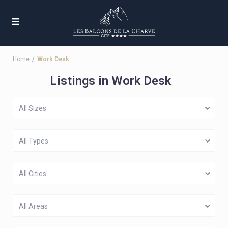
Home
Work Desk
Listings in Work Desk
All Sizes
All Types
All Cities
All Areas