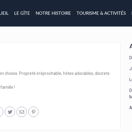
UEIL
LE GÎTE
NOTRE HISTOIRE
TOURISME & ACTIVITÉS
D
J
n choisis. Propreté irréprochable, hôtes adorables, discrets
L
famille !
D
M
A